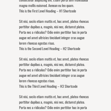
magna mollis euismod. Aenean eu leo quam.
This is the First Level Heading – H1 Shortcode
Sit nisi, sociis etiam mattis et, hac amet, platea rhoncus
porttitor dapibus a, magnis, nisi nec, dictumst platea.
Porta nec a ridiculus? Odio enim porttitor hac in porta
augue vel amet ultricies tincidunt integer cras augue
lorem rhoncus egestas risus.
This is the Second Level Heading – H2 Shortcode
Sit nisi, sociis etiam mattis et, hac amet, platea rhoncus
porttitor dapibus a, magnis, nisi nec, dictumst platea.
Porta nec a ridiculus? Odio enim porttitor hac in porta
augue vel amet ultricies tincidunt integer cras augue
lorem rhoncus egestas risus.
This is the Third Level Heading – H3 Shortcode
Sit nisi, sociis etiam mattis et, hac amet, platea rhoncus
porttitor dapibus a, magnis, nisi nec, dictumst platea.
Porta nec a ridiculus? Odio enim porttitor hac in porta