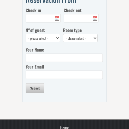
Check in
Check out
N°of guest
Room type
Your Name
Your Email
Submit
Home