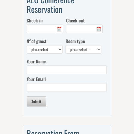
Reservation
Check in
Check out
N°of guest
Room type
Your Name
Your Email
Submit
Reservation From