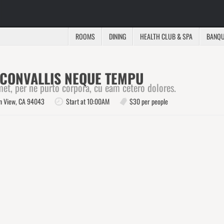
ROOMS
DINING
HEALTH CLUB & SPA
BANQU
CONVALLIS NEQUE TEMPU
et, per ne purto corpora, cu eam cetero dolores.
n View, CA 94043
Start at 10:00AM
$30 per people