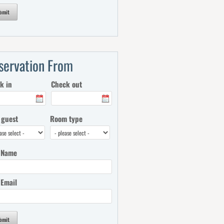
bmit
servation From
k in
Check out
 guest
Room type
 Name
 Email
bmit