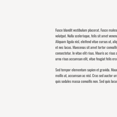
Fusce blandit vestibulum placerat. Fusce malesu
volutpat. Nulla scelerisque, felis sit amet venena
Aliquam ligula nisl, eleifend vitae cursus ut, al
et nec lacus. Maecenas sit amet tortor convalli
consectetur. In vitae elit risus. Mauris ac risu
urna risus accumsan elit, vitae feugiat felis erat 
Sed tempor elementum sapien et gravida. Mauris
mollis ut, accumsan ac nisl. Cras sed auctor u
quis sodales massa convallis non. Sed quis lacus 