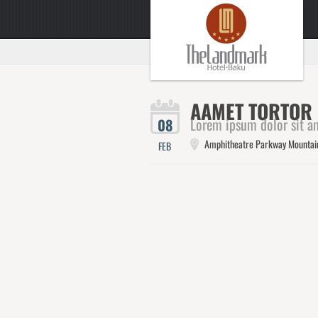
AAMET TORTOR 
Lorem ipsum dolor sit am
08
Amphitheatre Parkway Mountai
FEB