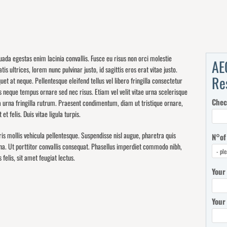
ada egestas enim lacinia convallis. Fusce eu risus non orci molestie
AE
tis ultrices, lorem nunc pulvinar justo, id sagittis eros erat vitae justo.
Re
iquet at neque. Pellentesque eleifend tellus vel libero fringilla consectetur
s neque tempus ornare sed nec risus. Etiam vel velit vitae urna scelerisque
Chec
s a urna fringilla rutrum. Praesent condimentum, diam ut tristique ornare,
et felis. Duis vitae ligula turpis.
 mollis vehicula pellentesque. Suspendisse nisl augue, pharetra quis
N°of
rna. Ut porttitor convallis consequat. Phasellus imperdiet commodo nibh,
felis, sit amet feugiat lectus.
Your
Your