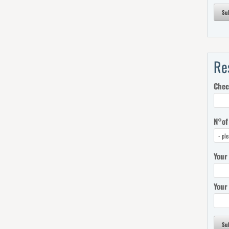
Su
Re
Chec
N°of
Your
Your
Su