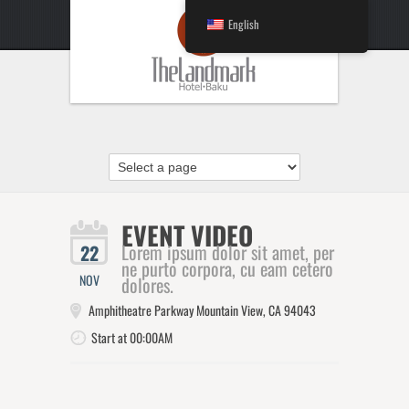
English
EVENT VIDEO
Lorem ipsum dolor sit amet, per
22
ne purto corpora, cu eam cetero
NOV
dolores.
Amphitheatre Parkway Mountain View, CA 94043
Start at 00:00AM