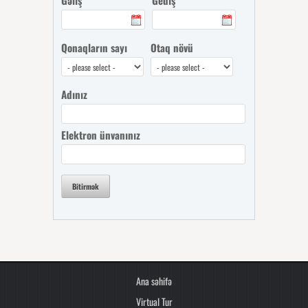
Gəliş
Gediş
Qonaqların sayı
Otaq növü
Adınız
Elektron ünvanınız
Bitirmək
Ana səhifə
Virtual Tur