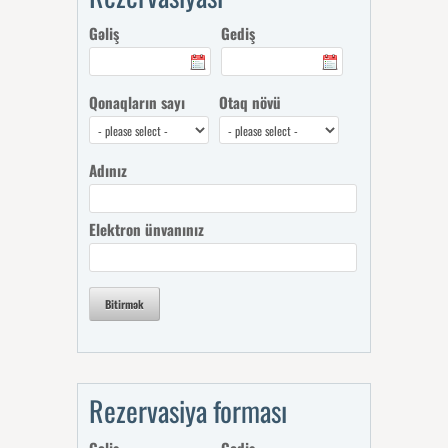
Gəliş
Gediş
Qonaqların sayı
Otaq növü
Adınız
Elektron ünvanınız
Bitirmək
Rezervasiya forması