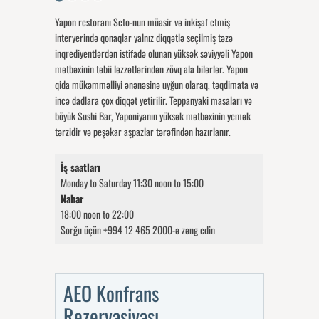
Yapon restoranı Seto-nun müasir və inkişaf etmiş
interyerində qonaqlar yalnız diqqətlə seçilmiş təzə
inqrediyentlərdən istifadə olunan yüksək səviyyəli Yapon
mətbəxinin təbii ləzzətlərindən zövq ala bilərlər. Yapon
qida mükəmməlliyi ənənəsinə uyğun olaraq, təqdimata və
incə dadlara çox diqqət yetirilir. Teppanyaki masaları və
böyük Sushi Bar, Yaponiyanın yüksək mətbəxinin yemək
tərzidir və peşəkar aşpazlar tərəfindən hazırlanır.
İş saatları
Monday to Saturday 11:30 noon to 15:00
Nahar
18:00 noon to 22:00
Sorğu üçün +994 12 465 2000-ə zəng edin
AEO Konfrans
Rezervasiyası